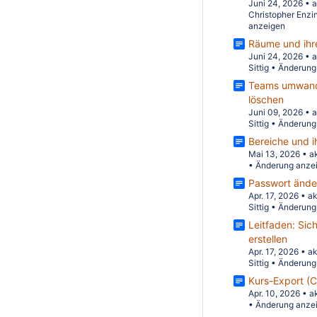
Juni 24, 2026
•
a
Christopher Enzi
anzeigen
Räume und ihr
Juni 24, 2026
•
a
Sittig
•
Änderung
Teams umwande
löschen
Juni 09, 2026
•
a
Sittig
•
Änderung
Bereiche und i
Mai 13, 2026
•
a
•
Änderung anze
Passwort ände
Apr. 17, 2026
•
ak
Sittig
•
Änderung
Leitfaden: Sic
erstellen
Apr. 17, 2026
•
ak
Sittig
•
Änderung
Kurs-Export (
Apr. 10, 2026
•
a
•
Änderung anze