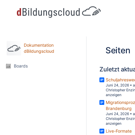
Dokumentation
Seiten
dBildungscloud
Boards
Zuletzt aktua
Schuljahreswe
Juni 24, 2026
•
a
Christopher Enzi
anzeigen
Migrationspro
Brandenburg
Juni 24, 2026
•
a
Christopher Enzi
anzeigen
Live-Formate