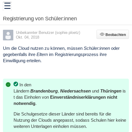
Registrierung von Schüler:innen
Unbekannter Benutzer (sophie.ploetz)
Beobachten
Beobachten
Okt. 04, 2018
Um die Cloud nutzen zu können, müssen
Schüler:innen
oder
gegebenfalls ihre
Eltern
im Registrierungsprozess ihre
Einwilligung erteilen.
In den
Ländern
Brandenburg
,
Niedersachsen
und
Thüringen
is
t das Einholen von
Einverständniserklärungen nicht
notwendig
.
Die Schulgesetze dieser Länder sind bereits für die
Nutzung der Clouds angepasst, sodass Schulen hier keine
weiteren Unterlagen einholen müssen.