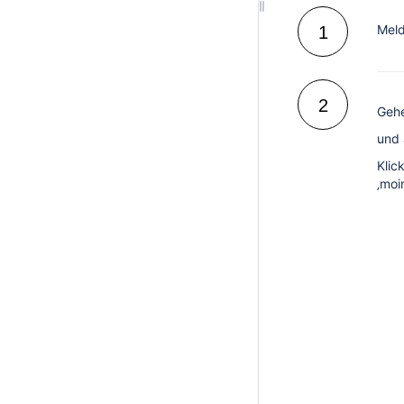
Meld
1
2
Geh
und 
Klic
‚moi