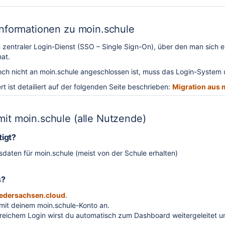
Informationen zu moin.schule
in zentraler Login-Dienst (SSO – Single Sign-On), über den man sich
at.
noch nicht an moin.schule angeschlossen ist, muss das Login-Syst
rt ist detailiert auf der folgenden Seite beschrieben:
Migration aus 
it moin.schule (alle Nutzende)
igt?
daten für moin.schule (meist von der Schule erhalten)
s?
 LDAP-System
iedersachsen.cloud
.
mit deinem moin.schule-Konto an.
reichem Login wirst du automatisch zum Dashboard weitergeleitet und