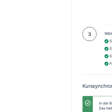
Wähl
3
S
Sy
S
Fr
Kurssynchron
In der 
Das hei