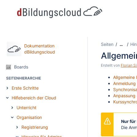
Seiten
Hin
…
Dokumentation
dBildungscloud
Allgemei
Erstellt von
Florian Si
Boards
Allgemeine 
SEITENHIERARCHIE
Anmeldung m
Erste Schritte
Synchronisa
Anpassung 
Hilfebereich der Cloud
Kurssynchro
Unterricht
Organisation
Nur für
Registrierung
Die Anm
Hinweise für Admins