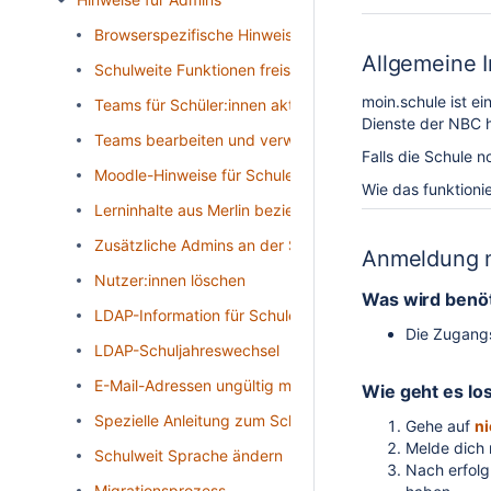
Browserspezifische Hinweise
Allgemeine 
Schulweite Funktionen freischalten
moin.schule ist e
Teams für Schüler:innen aktivieren
Dienste der NBC h
Teams bearbeiten und verwalten
Falls die Schule 
Moodle-Hinweise für Schulen
Wie das funktionie
Lerninhalte aus Merlin beziehen
Zusätzliche Admins an der Schule benennen
Anmeldung m
Nutzer:innen löschen
Was wird benöt
LDAP-Information für Schulen
Die Zugangs
LDAP-Schuljahreswechsel
E-Mail-Adressen ungültig machen (Schulwechsel)
Wie geht es lo
Spezielle Anleitung zum Schulwechsel für Schulen mit
Gehe auf
n
Melde dich 
Schulweit Sprache ändern
Nach erfolg
Migrationsprozess