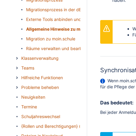
haben.
Migrationsprozess in der dBildungscloud
Externe Tools anbinden und verwalten (LTI)
W
Allgemeine Hinweise zu moin.schule
F
Migration zu moin.schule
Räume verwalten und bearbeiten
Klassenverwaltung
Teams
Synchronisat
Hilfreiche Funktionen
Wenn
moin.sc
für die Pflege de
Probleme beheben
Neuigkeiten
Das bedeutet:
Termine
Bei jeder Anmeldu
Schuljahreswechsel
{Rollen und Berechtigungen} (allgemein)
Dateien in Nextcloud