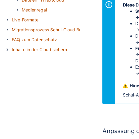
Diese D
Medienregal
S
Live-Formate
D
Migrationsprozess Schul-Cloud Brandenburg
→
D
FAQ zum Datenschutz
F
Inhalte in der Cloud sichern
→
D
E
→
Hinw
Schul-A
Anpassung d